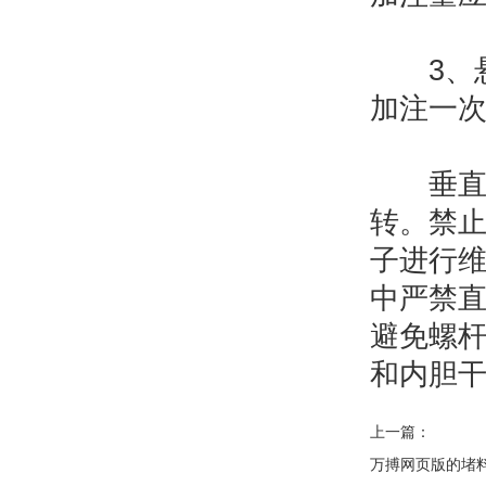
3、悬浮
加注一
垂直无
转。禁
子进行
中严禁直
避免螺
和内胆
上一篇：
万搏网页版的堵