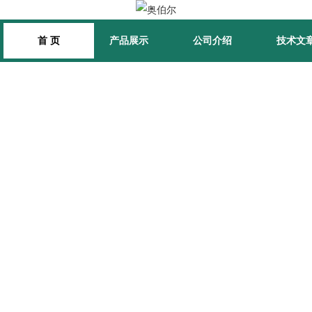
首 页
产品展示
公司介绍
技术文