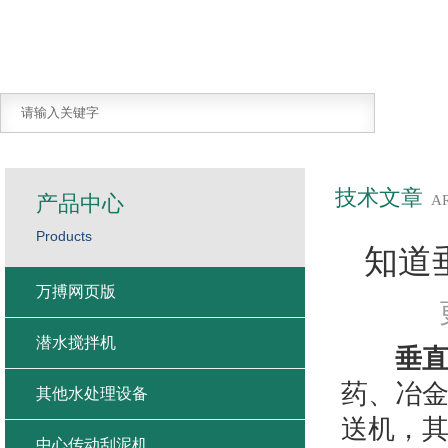
技术文章
产品中心
A
Products
知道
万搏网页版
潜水搅拌机
垂
药、冶
其他水处理设备
送机，
中心传动刮泥机