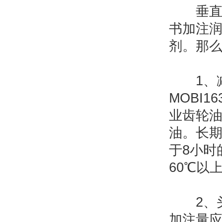
垂直无
书加注
剂。那
1、减速
MOBI1
业齿轮油
油。长
于8小时
60℃以
2、头
加注量应