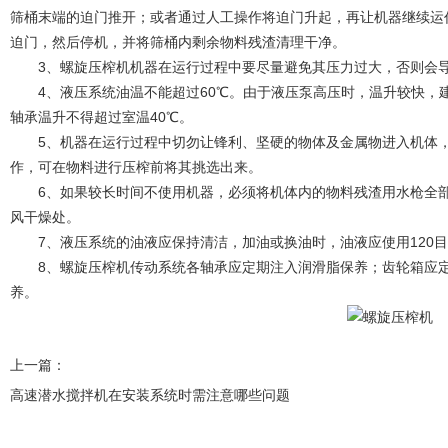
筛桶末端的迫门推开；或者通过人工操作将迫门升起，再让机器继续运
迫门，然后停机，并将筛桶内剩余物料残渣清理干净。
3、螺旋压榨机机器在运行过程中要尽量避免其压力过大，否则会导
4、液压系统油温不能超过60℃。由于液压泵高压时，温升较快，建
轴承温升不得超过室温40℃。
5、机器在运行过程中切勿让锋利、坚硬的物体及金属物进入机体，
作，可在物料进行压榨前将其挑选出来。
6、如果较长时间不使用机器，必须将机体内的物料残渣用水枪全部
风干燥处。
7、液压系统的油液应保持清洁，加油或换油时，油液应使用120目
8、螺旋压榨机传动系统各轴承应定期注入润滑脂保养；齿轮箱应定
养。
上一篇：
高速潜水搅拌机在安装系统时需注意哪些问题