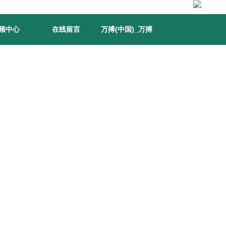
频中心
在线留言
万搏(中国)_万搏
(中国)