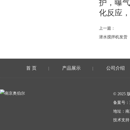
护，曝
化反应
上一篇：
潜水搅拌机发货
首 页
产品展示
公司介绍
|
|
在线留言
|
© 202
备案号：
地址：南
技术支持