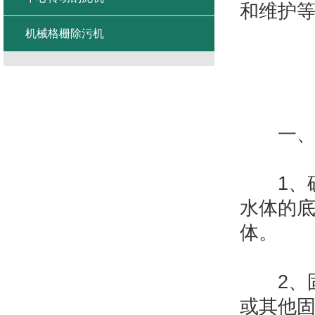
和维护
机械格栅除污机
一、
1、确
水体的
体。
2、固
或其他