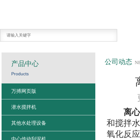
公司动态
产品中心
N
Products
万搏网页版
潜水搅拌机
离
和搅拌
其他水处理设备
氧化反
中心传动刮泥机