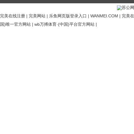
苏公网安
完美在线注册
|
完美网站
|
乐鱼网页版登录入口
|
WANMEI.COM
|
完美在
国)唯一官方网站
|
wb万搏体育·(中国)平台官方网站
|