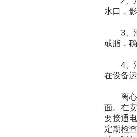
2、清
水口，
3、润
或脂，
4、注
在设备
离心式
面。在
要接通
定期检