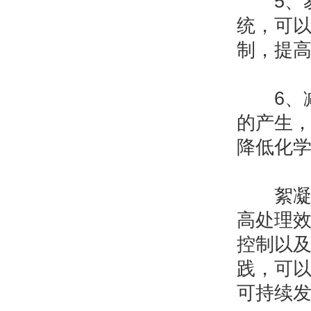
5、易
统，可
制，提
6、减
的产生
降低化
絮凝反
高处理
控制以
践，可
可持续