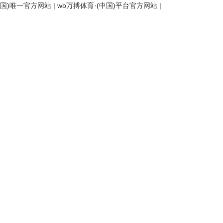
国)唯一官方网站
|
wb万搏体育·(中国)平台官方网站
|