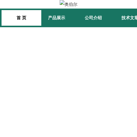
首 页
产品展示
公司介绍
技术文