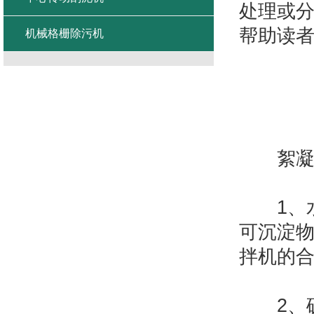
处理或
帮助读
机械格栅除污机
絮凝反
1、水
可沉淀
拌机的
2、矿