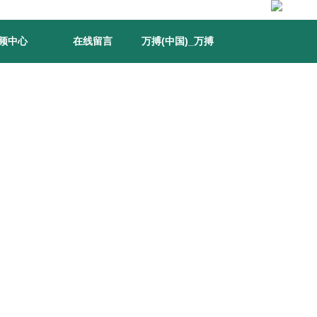
频中心
在线留言
万搏(中国)_万搏
(中国)