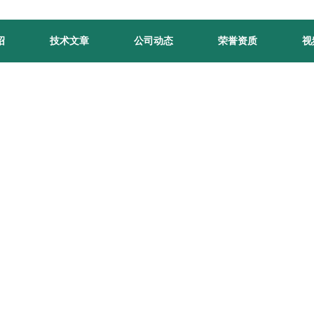
绍
技术文章
公司动态
荣誉资质
视