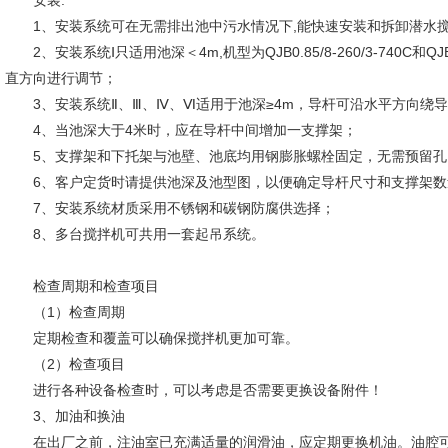
安装:
1、安装系统可在无需排出池中污水情况下,能快速安装和拆卸潜水搅
2、安装系统Ⅰ只适用池深＜4m,机型为QJB0.85/8-260/3-740C和QJB
直方向进行调节；
3、安装系统Ⅱ、Ⅲ、Ⅳ、Ⅵ适用于池深≥4m，导杆可沿水平方向绕导杆轴线
4、当池深大于4米时，应在导杆中间增加一支撑架；
5、支撑架和下托架与池壁、池底均用钢膨胀螺栓固定，无需预留孔
6、客户定货时请提供池深及池型图，以便确定导杆尺寸和支撑架数
7、安装系统材质采用不锈钢和碳钢防腐供选择；
8、多台搅拌机可共用一套起吊系统。
检查周期和检查项目
（1）检查周期
定期检查和覆盖可以确保搅拌机更加可靠。
（2）检查项目
进行各种设备检查时，可以考虑是否需要更换设备附件！
3、加油和换油
在出厂之前，注油室已充满适量的润滑油，应定期更换机油。油腔可