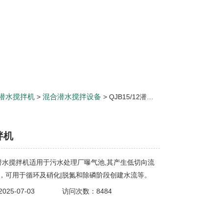
潜水搅拌机
混合潜水搅拌设备
>
> QJB15/12潜水搅拌机
拌机
12潜水搅拌机适用于污水处理厂曝气池,其产生低切向流
，可用于循环及硝化|脱氮和除磷阶段创建水流等。
25-07-03
访问次数：8484