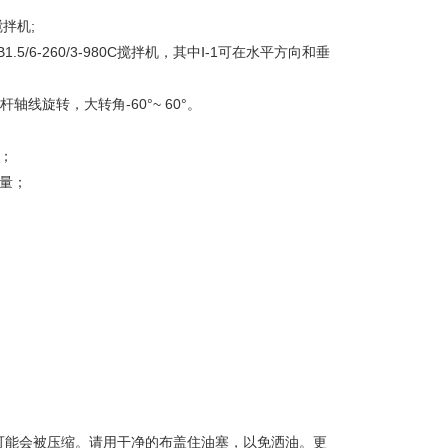
拌机;
1.5/6-260/3-980C搅拌机，其中Ⅰ-1可在水平方向和垂
旋转，大转角-60°~ 60°。
；
量；
能会被压缩。请用干净的布盖住油塞，以免洒油。更