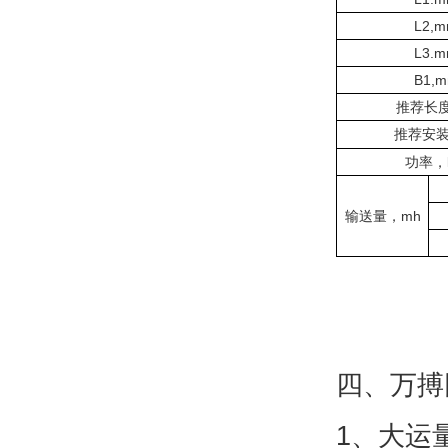
L2,
L3.
B1,
推荐长度
推荐安
功率，
输送量，mh
四、万搏
1、大运