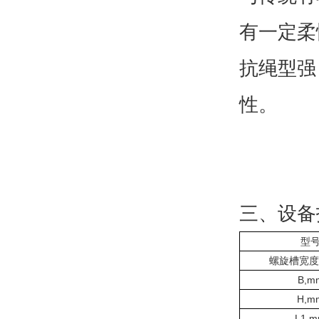
有一定柔
抗绳型强
性。
三、设备
型
螺旋槽宽度(
B,m
H,m
L1.